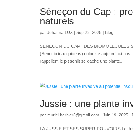
Séneçon du Cap : prop
naturels
par
Johanna LUX
|
Sep 23, 2025
|
Blog
SÉNEÇON DU CAP : DES BIOMOLÉCULES SURPR
(Senecio inaequidens) colonise aujourd’hui nos e
rappellent le pissenlit se cache une plante...
Jussie : une plante i
par
muriel.barbier5@gmail.com
|
Juin 19, 2025
|
LA JUSSIE ET SES SUPER-POUVOIRS La Jussie es