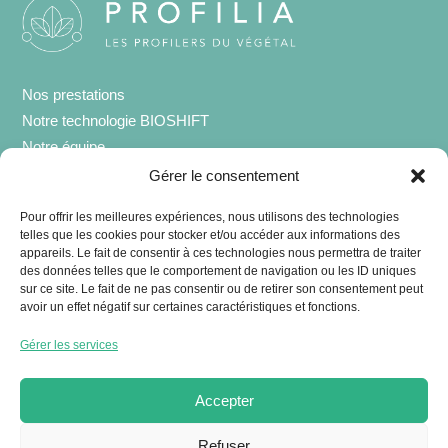
Nos prestations
Notre technologie BIOSHIFT
Notre équipe
TARIFS
Gérer le consentement
Contact
Pour offrir les meilleures expériences, nous utilisons des technologies
telles que les cookies pour stocker et/ou accéder aux informations des
appareils. Le fait de consentir à ces technologies nous permettra de traiter
des données telles que le comportement de navigation ou les ID uniques
Laboratoire FST, boulevard des Aiguillettes, 54500
sur ce site. Le fait de ne pas consentir ou de retirer son consentement peut
avoir un effet négatif sur certaines caractéristiques et fonctions.
VANDOEUVRE LES NANCY
Siège social : 33 rue Georges Clemenceau, 54140
Gérer les services
JARVILLE LA MALGRANGE
Accepter
Refuser