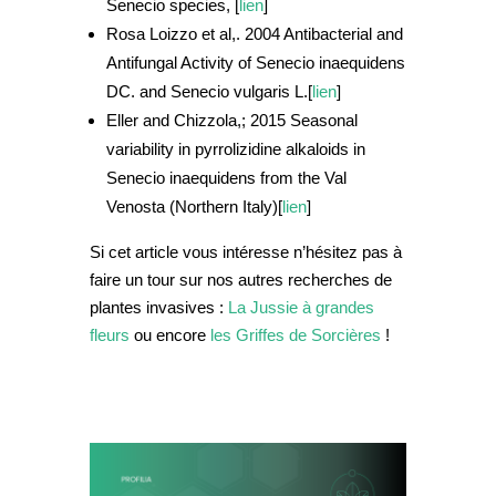
Senecio species, [
lien
]
Rosa Loizzo et al,. 2004
Antibacterial and
Antifungal Activity of Senecio inaequidens
DC. and Senecio vulgaris L.[
lien
]
Eller and Chizzola,; 2015
Seasonal
variability in pyrrolizidine alkaloids in
Senecio inaequidens from the Val
Venosta (Northern Italy)[
lien
]
Si cet article vous intéresse n’hésitez pas à
faire un tour sur nos autres recherches de
plantes invasives :
La
Jussie à grandes
fleurs
ou encore
les
Griffes de Sorcières
!